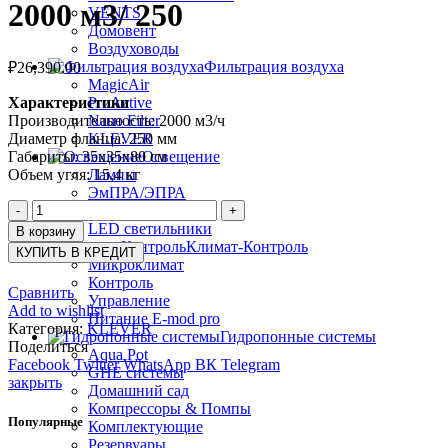
2000 м3/ 250
VENTS
Домовент
Воздуховоды
Фильтрация воздуха
₽
26,390.00
MagicAir
Характеристики
ProActive
Производительность: 2000 м3/ч
Nano Filter
Диаметр фланца: 250 мм
KLEVER
Габариты: 35x35x80 см
Освещение
Объем угля: 15,4 кг
Лампы
ЭмПРА/ЭПРА
Количество
Светильники
LED светильники
В корзину
Климат-Контроль
Микроклимат
Контроль
Сравнить
Управление
Add to wishlist
Питание E-mod pro
Категория:
KLEVER
Гидропонные системы
Поделиться
Aqua Pot
Facebook
Twitter
WhatsApp
ВК
Telegram
GHE системы
закрыть
Домашний сад
Компрессоры & Помпы
Популярные
Комплектующие
Резервуары