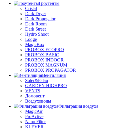
Гроутенты
Cristal
Dark Dryer
Dark Propogator
Dark Room
Dark Street
Hydro Shoot
Lodge
MagicBox
PROBOX ECOPRO
PROBOX BASIC
PROBOX INDOOR
PROBOX MAGNUM
PROBOX PROPAGATOR
Вентиляция
Soler&Palau
GARDEN HIGHPRO
VENTS
Домовент
Воздуховоды
Фильтрация воздуха
MagicAir
ProActive
Nano Filter
KLEVER