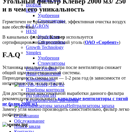
Угольный фильтр Клевер 2000 м3/ 250
BioBizz
и в чем его уникальность
BAC
Удобрения
Стимуляторы
Герметичен не пропускает свет, эффективная очистка воздух
PLAGRON
вам обеспечена.
HESI
Удобрения
В канальных фильтрах
Клевер
используется
Стимуляторы
сертифицированный российский уголь (
ОАО «Сорбент»
)
Growth Technology
Simplex
F.A.Q
Удобрения
Стимуляторы
Установка канального фильтра после вентилятора снижает
Powder Feeding
общий шум вентиляционной системы.
Иван Овсинский
Периодичность смены угля — 1-2 раза год (в зависимости от
Клонирование
интенсивности эксплуатации).
pH, Tds, Ec
Приборы контроля
Для достижения максимальной выработки данного фильтра
Регуляторы pH
рекомендуем использовать
канальные вентиляторы с тягой
Калибровочные растворы
не более 2000 м3
.
Нейтрализаторы запаха
Замену угля можно производить самостоятельно, фильтр легко
разбирается
О компании
Обслуживание
Поиск заказа
Контакты