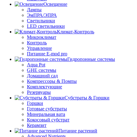
Освещение
Лампы
ЭмПРА/ЭПРА
Светильники
LED светильники
Климат-Контроль
Микроклимат
Контроль
Управление
Питание E-mod pro
Гидропонные системы
Aqua Pot
GHE системы
Домашний сад
Компрессоры & Помпы
Комплектующие
Резервуары
Субстраты & Горшки
Горшки
Готовые субстраты
Минеральная вата
Кокосовый субстрат
Керамзит
Питание растений
Advanced Nutrients