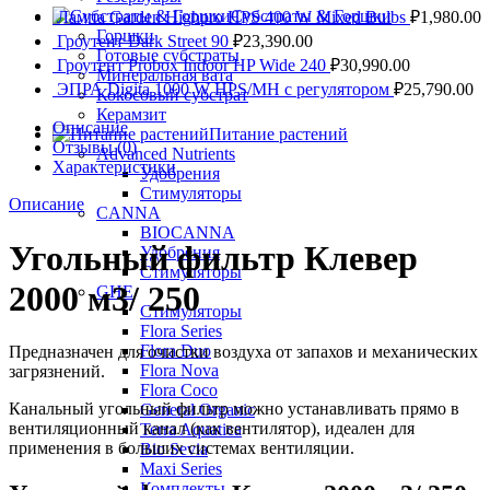
Субстраты & Горшки
Лампа Garden Highpro HPS 400 W Mixed Bulbs
₽
1,980.00
Горшки
Гроутент Dark Street 90
₽
23,390.00
Готовые субстраты
Гроутент Probox Indoor HP Wide 240
₽
30,990.00
Минеральная вата
ЭПРА Digita 1000 W HPS/MH с регулятором
₽
25,790.00
Кокосовый субстрат
Керамзит
Описание
Питание растений
Отзывы (0)
Advanced Nutrients
Характеристики
Удобрения
Стимуляторы
Описание
CANNA
BIOCANNA
Угольный фильтр Клевер
Удобрения
Стимуляторы
2000 м3/ 250
GHE
Стимуляторы
Flora Series
Flora Duo
Предназначен для очистки воздуха от запахов и механических
Flora Nova
загрязнений.
Flora Coco
Канальный угольный фильтр можно устанавливать прямо в
General Organic
вентиляционный канал (как вентилятор), идеален для
Terra Aquatica
применения в больших системах вентиляции.
Bio Sevia
Maxi Series
Комплекты